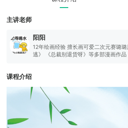
主讲老师
阳阳
12年绘画经验 擅长画可爱二次元赛璐
逃》 《总裁别退货呀》等多部漫画作品
的接包经验
课程介绍